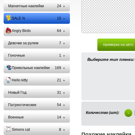
Магнитные наклейки
24
SALE %
15
Angry Birds
64
Девочки за рулем
7
примерка на авто
Гоночные
1
Выберите тип пленки:
Прикольные наклейки
169
Hello kitty
21
Новый Год
31
Патриотические
54
Количество (шт):
-
Военные
14
Simons cat
8
Похожие наклейки