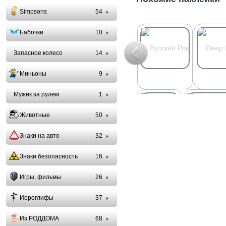
Simpsons
54
Бабочки
10
Запасное колесо
14
Миньоны
9
Мужик за рулем
1
Животные
50
Знаки на авто
32
Знаки безопасность
16
Игры, фильмы
26
Иероглифы
37
Из РОДДОМА
68