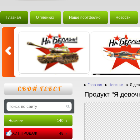
Главная
О плёнках
Наше портфолио
Новости
Главная
Новинки
Я дев
СВОЙ ТЕКСТ
Продукт "Я девоч
Новинки
140
ХИТ ПРОДАЖ
48