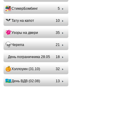
СтикерБомбинг
5
Тату на капот
10
Узоры на двери
35
Черепа
21
День пограничника 28.05
18
Хэллоуин (31.10)
32
День ВДВ (02.08)
13