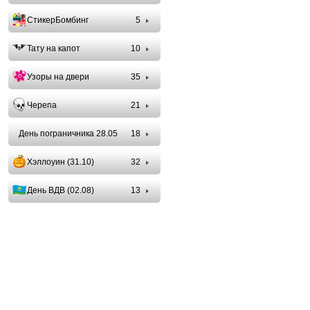
СтикерБомбинг
5
Тату на капот
10
Узоры на двери
35
Черепа
21
День пограничника 28.05
18
Хэллоуин (31.10)
32
День ВДВ (02.08)
13