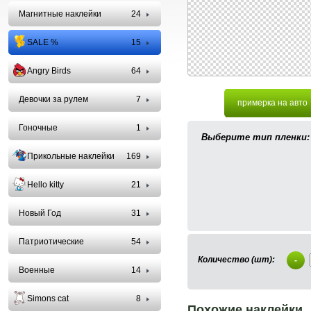
Магнитные наклейки
24
SALE %
15
Angry Birds
64
Девочки за рулем
7
примерка на авто
Гоночные
1
Выберите тип пленки:
Прикольные наклейки
169
Hello kitty
21
Новый Год
31
Патриотические
54
Количество (шт):
-
Военные
14
Simons cat
8
Похожие наклейки