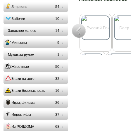
Simpsons
54
Бабочки
10
Запасное колесо
14
Миньоны
9
Мужик за рулем
1
Животные
50
Знаки на авто
32
Знаки безопасность
16
Игры, фильмы
26
Иероглифы
37
Из РОДДОМА
68