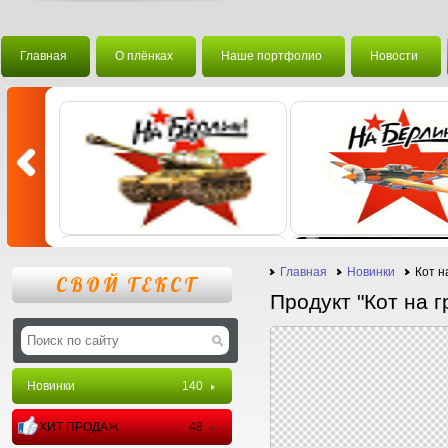
Главная
О плёнках
Наше портфолио
Новости
Главная
Новинки
Кот н
СВОЙ ТЕКСТ
Продукт "Кот на г
Новинки
140
ХИТ ПРОДАЖ
48