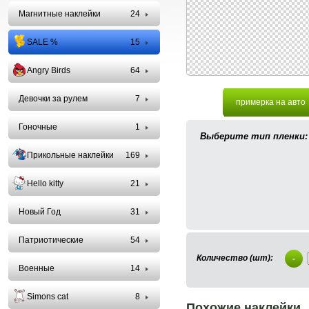
Магнитные наклейки
24
SALE %
15
Angry Birds
64
Девочки за рулем
7
примерка на авто
Гоночные
1
Выберите тип пленки:
Прикольные наклейки
169
Hello kitty
21
Новый Год
31
Патриотические
54
Количество (шт):
-
Военные
14
Simons cat
8
Похожие наклейки