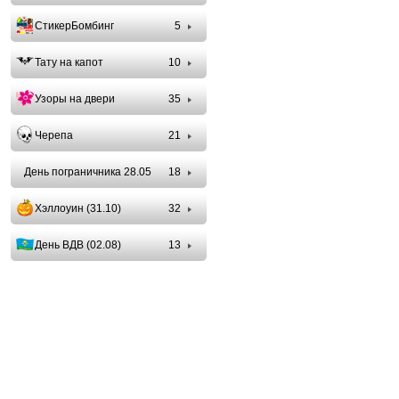
СтикерБомбинг
5
Тату на капот
10
Узоры на двери
35
Черепа
21
День пограничника 28.05
18
Хэллоуин (31.10)
32
День ВДВ (02.08)
13