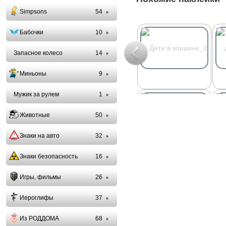
Simpsons
54
Бабочки
10
Запасное колесо
14
Миньоны
9
Мужик за рулем
1
Животные
50
Знаки на авто
32
Знаки безопасность
16
Игры, фильмы
26
Иероглифы
37
Из РОДДОМА
68