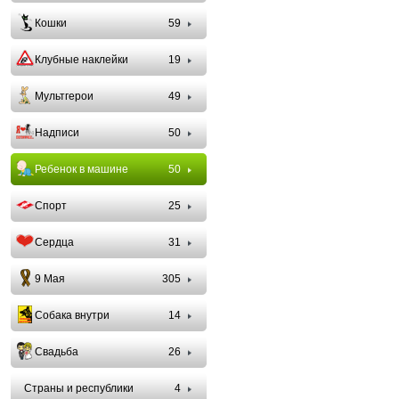
Кошки
59
Клубные наклейки
19
Мультгерои
49
Надписи
50
Ребенок в машине
50
Спорт
25
Сердца
31
9 Мая
305
Собака внутри
14
Свадьба
26
Страны и республики
4