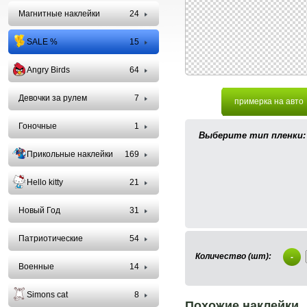
Магнитные наклейки
24
SALE %
15
Angry Birds
64
Девочки за рулем
7
примерка на авто
Гоночные
1
Выберите тип пленки:
Прикольные наклейки
169
Hello kitty
21
Новый Год
31
Патриотические
54
Количество (шт):
-
Военные
14
Simons cat
8
Похожие наклейки