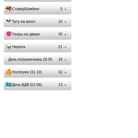
СтикерБомбинг
5
Тату на капот
10
Узоры на двери
35
Черепа
21
День пограничника 28.05
18
Хэллоуин (31.10)
32
День ВДВ (02.08)
13