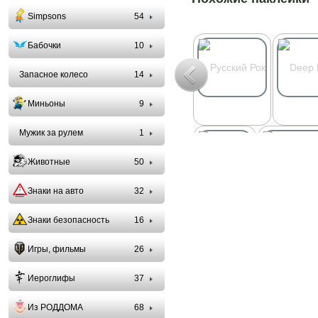
Simpsons
54
Бабочки
10
Запасное колесо
14
Миньоны
9
Мужик за рулем
1
Животные
50
Знаки на авто
32
Знаки безопасность
16
Игры, фильмы
26
Иероглифы
37
Из РОДДОМА
68