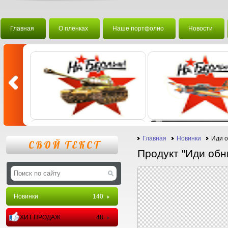
Главная
О плёнках
Наше портфолио
Новости
Главная
Новинки
Иди 
СВОЙ ТЕКСТ
Продукт "Иди обн
Новинки
140
ХИТ ПРОДАЖ
48