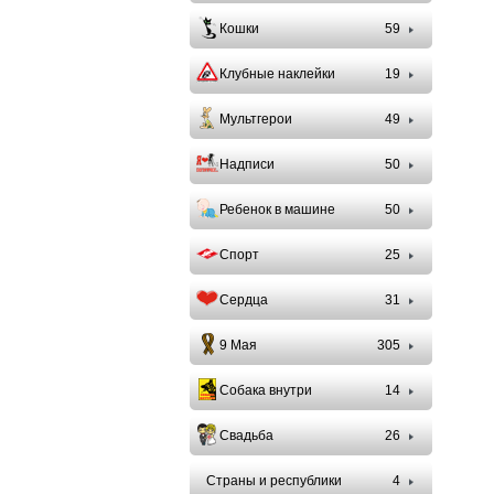
Кошки
59
Клубные наклейки
19
Мультгерои
49
Надписи
50
Ребенок в машине
50
Спорт
25
Сердца
31
9 Мая
305
Собака внутри
14
Свадьба
26
Страны и республики
4