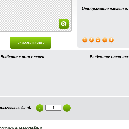
Отображение наклейки:
1
2
3
4
5
примерка на авто
Выберите тип пленки:
Выберите цвет нак
Количество (шт):
-
+
охожие наклейки