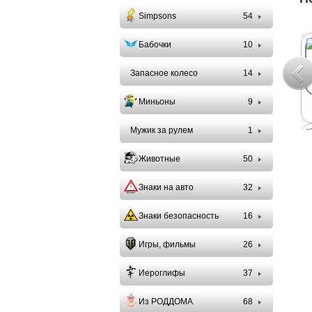
Simpsons
54
Бабочки
10
Запасное колесо
14
Миньоны
9
Мужик за рулем
1
Животные
50
Знаки на авто
32
Знаки безопасность
16
Игры, фильмы
26
Иероглифы
37
Из РОДДОМА
68