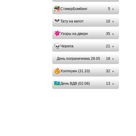
СтикерБомбинг
5
Тату на капот
10
Узоры на двери
35
Черепа
21
День пограничника 28.05
18
Хэллоуин (31.10)
32
День ВДВ (02.08)
13