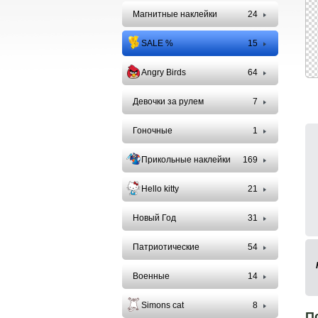
Магнитные наклейки
24
SALE %
15
Angry Birds
64
Девочки за рулем
7
Гоночные
1
Прикольные наклейки
169
Hello kitty
21
Новый Год
31
Патриотические
54
Военные
14
Simons cat
8
П