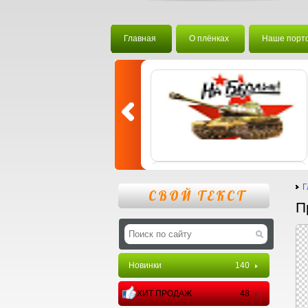
Главная
О плёнках
Наше порт
Г
СВОЙ ТЕКСТ
П
Новинки
140
ХИТ ПРОДАЖ
48