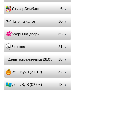
СтикерБомбинг
5
Тату на капот
10
Узоры на двери
35
Черепа
21
День пограничника 28.05
18
Хэллоуин (31.10)
32
День ВДВ (02.08)
13