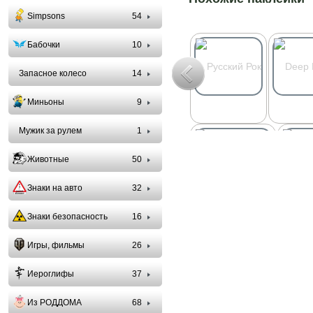
Simpsons
54
Бабочки
10
Запасное колесо
14
Миньоны
9
Мужик за рулем
1
Животные
50
Знаки на авто
32
Знаки безопасность
16
Игры, фильмы
26
Иероглифы
37
Из РОДДОМА
68