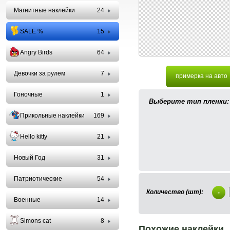
Магнитные наклейки
24
SALE %
15
Angry Birds
64
Девочки за рулем
7
примерка на авто
Гоночные
1
Выберите тип пленки:
Прикольные наклейки
169
Hello kitty
21
Новый Год
31
Патриотические
54
Количество (шт):
-
Военные
14
Simons cat
8
Похожие наклейки