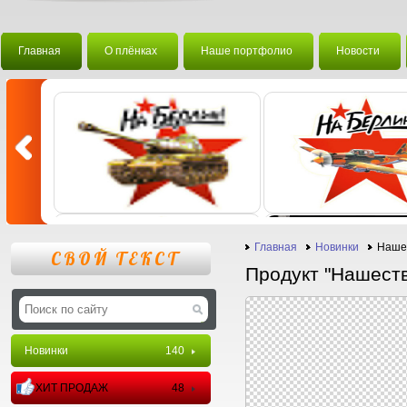
Главная
О плёнках
Наше портфолио
Новости
Главная
Новинки
Наше
СВОЙ ТЕКСТ
Продукт "Нашест
Новинки
140
ХИТ ПРОДАЖ
48