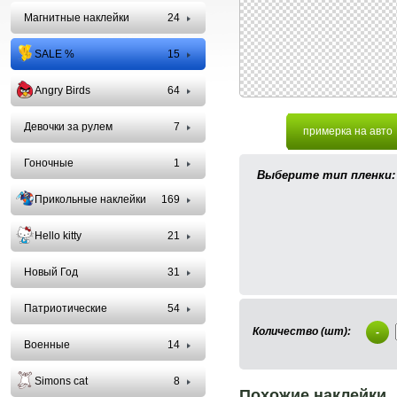
Магнитные наклейки
24
SALE %
15
Angry Birds
64
Девочки за рулем
7
примерка на авто
Гоночные
1
Выберите тип пленки:
Прикольные наклейки
169
Hello kitty
21
Новый Год
31
Патриотические
54
Количество (шт):
-
Военные
14
Simons cat
8
Похожие наклейки