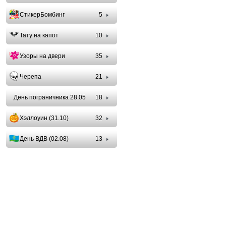
СтикерБомбинг
5
Тату на капот
10
Узоры на двери
35
Черепа
21
День пограничника 28.05
18
Хэллоуин (31.10)
32
День ВДВ (02.08)
13