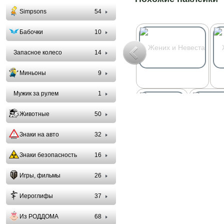
Simpsons
54
Бабочки
10
Запасное колесо
14
Миньоны
9
Мужик за рулем
1
Животные
50
Знаки на авто
32
Знаки безопасность
16
Игры, фильмы
26
Иероглифы
37
Из РОДДОМА
68