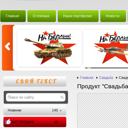
Главная
О плёнках
Наше портфолио
Новости
Главная
Свадьба
Свад
СВОЙ ТЕКСТ
Продукт "Свадьб
Новинки
140
ХИТ ПРОДАЖ
48