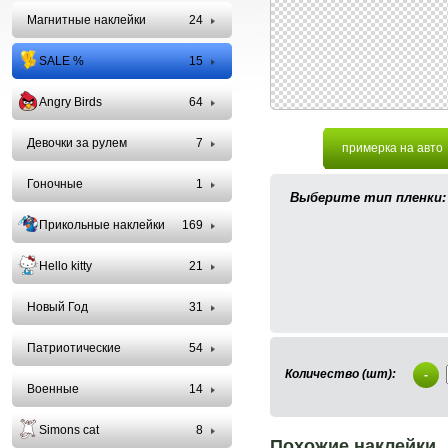
Магнитные наклейки
24
SALE %
15
Angry Birds
64
Девочки за рулем
7
примерка на авто
Гоночные
1
Выберите тип пленки:
Прикольные наклейки
169
Hello kitty
21
Новый Год
31
Патриотические
54
Количество (шт):
-
Военные
14
Simons cat
8
Похожие наклейки