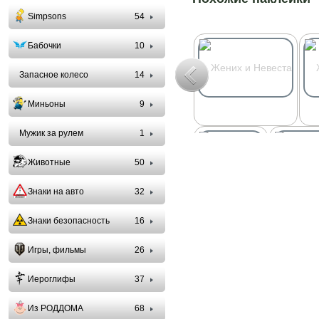
Simpsons
54
Бабочки
10
Запасное колесо
14
Миньоны
9
Мужик за рулем
1
Животные
50
Знаки на авто
32
Знаки безопасность
16
Игры, фильмы
26
Иероглифы
37
Из РОДДОМА
68