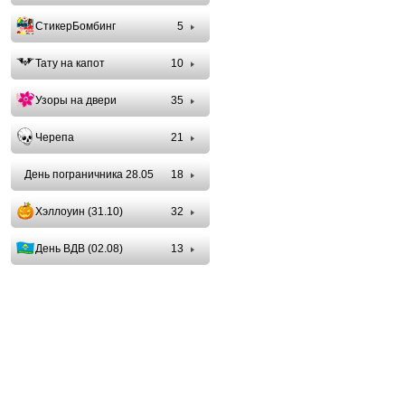
СтикерБомбинг
5
Тату на капот
10
Узоры на двери
35
Черепа
21
День пограничника 28.05
18
Хэллоуин (31.10)
32
День ВДВ (02.08)
13