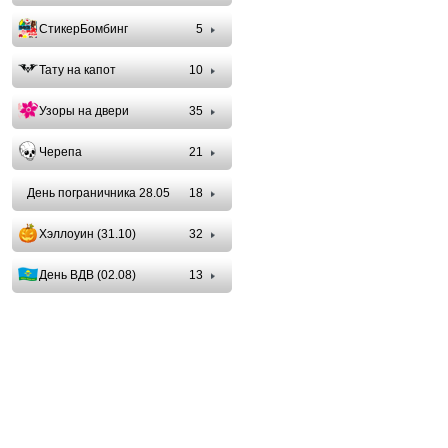
СтикерБомбинг
5
Тату на капот
10
Узоры на двери
35
Черепа
21
День пограничника 28.05
18
Хэллоуин (31.10)
32
День ВДВ (02.08)
13