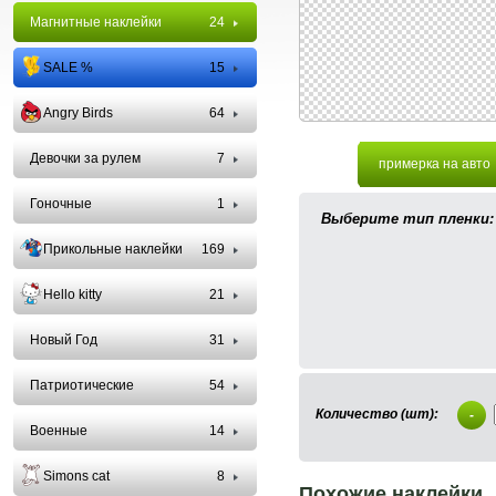
Магнитные наклейки
24
SALE %
15
Angry Birds
64
Девочки за рулем
7
примерка на авто
Гоночные
1
Выберите тип пленки:
Прикольные наклейки
169
Hello kitty
21
Новый Год
31
Патриотические
54
Количество (шт):
-
Военные
14
Simons cat
8
Похожие наклейки