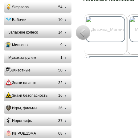
Simpsons
54
Бабочки
10
Запасное колесо
14
Миньоны
9
Мужик за рулем
1
Животные
50
Знаки на авто
32
Знаки безопасность
16
Игры, фильмы
26
Иероглифы
37
Из РОДДОМА
68