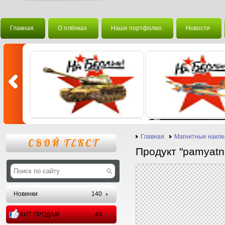
Главная
О плёнках
Наше портфолио
Новости
Главная
Магнитные накле
СВОЙ ТЕКСТ
Продукт "pamyatn
Новинки
140
ХИТ ПРОДАЖ
48