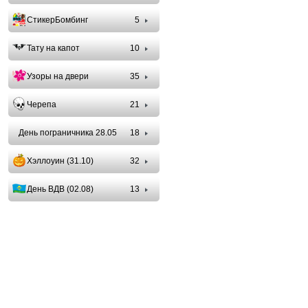
СтикерБомбинг
5
Тату на капот
10
Узоры на двери
35
Черепа
21
День пограничника 28.05
18
Хэллоуин (31.10)
32
День ВДВ (02.08)
13