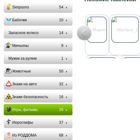
Simpsons
54
Бабочки
10
Запасное колесо
14
Миньоны
9
Мужик за рулем
1
Животные
50
Знаки на авто
32
Знаки безопасность
16
Игры, фильмы
26
Иероглифы
37
Из РОДДОМА
68