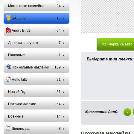
Магнитные наклейки
24
SALE %
15
Angry Birds
64
Девочки за рулем
7
примерка на авто
Гоночные
1
Выберите тип пленки:
Прикольные наклейки
169
Hello kitty
21
Новый Год
31
Патриотические
54
Количество (шт):
-
Военные
14
Simons cat
8
Похожие наклейки