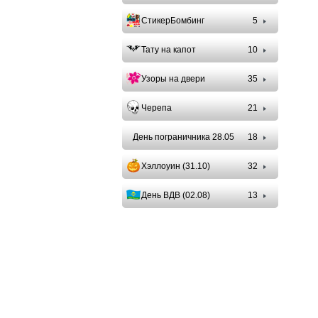
СтикерБомбинг
5
Тату на капот
10
Узоры на двери
35
Черепа
21
День пограничника 28.05
18
Хэллоуин (31.10)
32
День ВДВ (02.08)
13