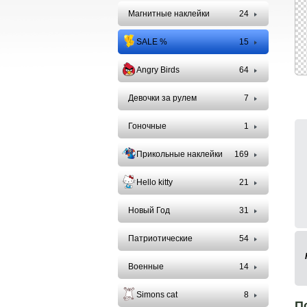
Магнитные наклейки
24
SALE %
15
Angry Birds
64
Девочки за рулем
7
Гоночные
1
Прикольные наклейки
169
Hello kitty
21
Новый Год
31
Патриотические
54
Военные
14
Simons cat
8
П