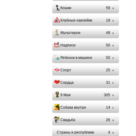
Кошки
59
Клубные наклейки
19
Мультгерои
49
Надписи
50
Ребенок в машине
50
Спорт
25
Сердца
31
9 Мая
305
Собака внутри
14
Свадьба
26
Страны и республики
4