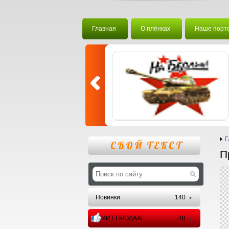
Главная
О плёнках
Наше порт
Г
СВОЙ ТЕКСТ
П
Новинки
140
ХИТ ПРОДАЖ
48