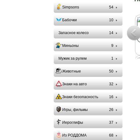
Simpsons
54
Бабочки
10
Запасное колесо
14
Миньоны
9
Мужик за рулем
1
Животные
50
Знаки на авто
32
Знаки безопасность
16
Игры, фильмы
26
Иероглифы
37
Из РОДДОМА
68