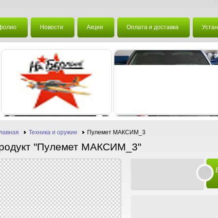
фолио
Новости
Акции
Оплата и доставка
Устан
лавная
Техника и оружие
Пулемет МАКСИМ_3
родукт "Пулемет МАКСИМ_3"