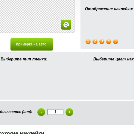
Отображение наклейки:
1
2
3
4
5
примерка на авто
Выберите тип пленки:
Выберите цвет нак
Количество (шт):
-
+
охожие наклейки